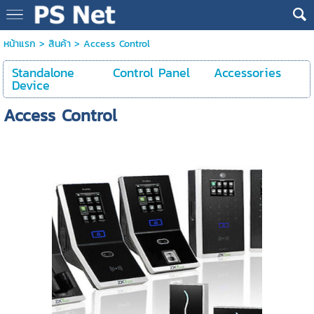
หน้าแรก
>
สินค้า
>
Access Control
Standalone
Control Panel
Accessories
Device
Access Control