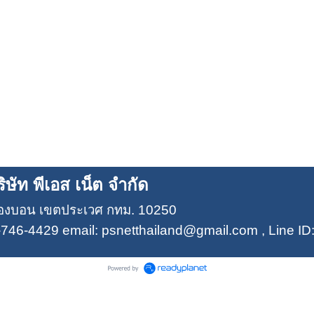
ิษัท พีเอส เน็ต จำกัด
องบอน เขตประเวศ กทม. 10250
746-4429 email: psnetthailand@gmail.com , Line ID: